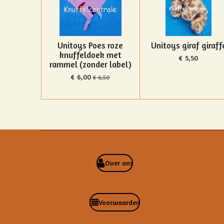
Unitoys Poes roze
Unitoys giraf giraff
knuffeldoek met
€ 5,50
rammel (zonder label)
€ 6,00
€ 6,50
Over ons
Voorwaarden