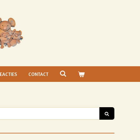
EACTIES
CONTACT