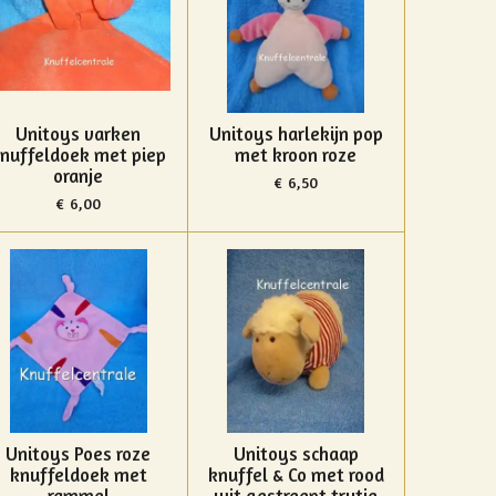
Unitoys varken
Unitoys harlekijn pop
nuffeldoek met piep
met kroon roze
oranje
€ 6,50
€ 6,00
Unitoys Poes roze
Unitoys schaap
knuffeldoek met
knuffel & Co met rood
rammel
wit gestreept trutje