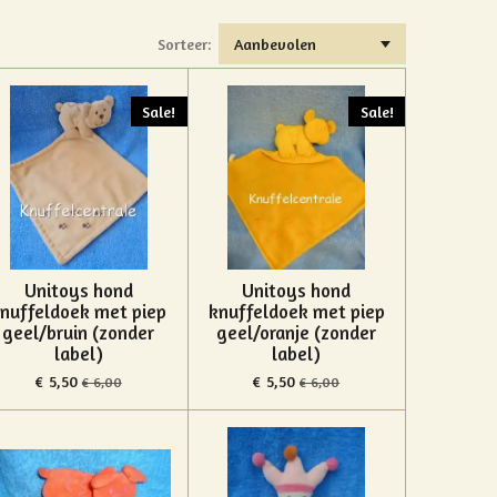
Sorteer:
Sale!
Sale!
Unitoys hond
Unitoys hond
nuffeldoek met piep
knuffeldoek met piep
geel/bruin (zonder
geel/oranje (zonder
label)
label)
€ 5,50
€ 5,50
€ 6,00
€ 6,00