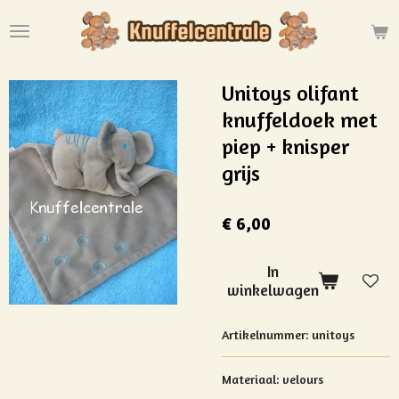
Ga
direct
naar
de
Unitoys olifant
hoofdinhoud
knuffeldoek met
piep + knisper
grijs
€ 6,00
In
winkelwagen
Artikelnummer:
unitoys
Materiaal: velours