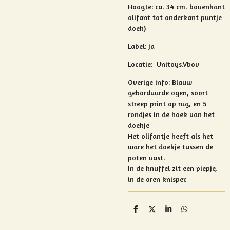
Hoogte: ca. 34 cm. bovenkant
olifant tot onderkant puntje
doek)
Label: ja
Locatie: Unitoys.Vbov
Overige info: Blauw
geborduurde o
gen, soort
streep print op rug, en 5
rondjes in de hoek van het
doekje
Het olifantje heeft als het
ware het doekje tussen de
poten vast.
In de knuffel zit een piepje,
in de oren knisper.
D
D
S
D
e
e
h
e
l
e
a
l