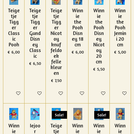
Teige
Teige
Teige
Winn
Winn
Winn
tje
tje
tje
ie
ie
ie
Tigg
Tigg
Tigg
the
the
the
er
er
er
Pooh
Pooh
Pooh
Class
Gund
Nicot
Disn
Disn
Jemin
ic
Disn
oy
ey 18
ey
i 20
Pooh
ey
knuf
cm
Nicot
cm
Class
feldo
oy
€ 6,00
€ 6,00
€ 5,00
ic
ek
20
felle
cm
€ 6,50
kleur
€ 5,50
en
€ 7,50
In winkelwagen
In winkelwagen
In winkelwagen
In winkelwagen
In winkelwagen
In winke
Sale!
Sale!
Winn
Iejoo
Teige
Winn
Winn
Winn
ie
r
tje
ie
ie
ie