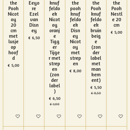
the
Eeyo
knuf
the
the
the
Pooh
re
feldo
pooh
Pooh
Pooh
Nicot
Ezel
ek
knuf
knuf
Nestl
oy
van
Nicot
feldo
feldo
e 20
20
Disn
oy
ek
ek
cm
cm
ey
oranj
Disn
bruin
€ 5,00
met
e
ey
beig
€ 6,50
lusje
Tigg
Nicot
e
op
er
oy
(zon
hoof
Tijge
met
der
d
r met
strep
label
strep
en
met
€ 5,00
en
man
€ 8,00
(zon
kem
der
ent)
label
€ 5,50
)
€ 8,50
€ 6,50
€ 7,00
In winkelwagen
In winkelwagen
In winkelwagen
In winkelwagen
In winkelwagen
In winke