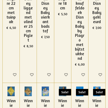
re 22
ey
Disn
re 18
knuf
Disn
cm
ligge
ey
cm
feldo
ey
met
nd
Baby
ek
Baby
€ 5,50
tuinp
met
vierk
Disn
gekl
ak
vlind
ant
ey
eurd
er 25
bads
Baby
€ 6,50
€ 7,00
cm
tof
by
Pigle
Plagr
€ 7,50
t
o
met
€ 8,50
bijtst
ukke
nd
€ 6,00
In winkelwagen
In winkelwagen
In winkelwagen
In winkelwagen
In winkelwagen
In winke
Sale!
Sale!
Sale!
Winn
Winn
Winn
Winn
Winn
Winn
ie
ie
ie
ie
ie
ie