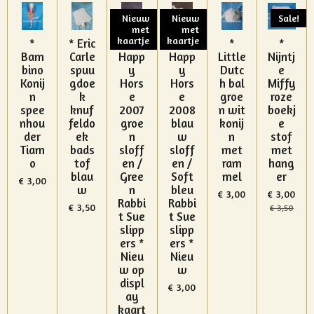
Nieuw
Nieuw
Sale!
met
met
kaartje
kaartje
*
* Eric
*
*
*
*
Bam
Carle
Happ
Happ
Little
Nijntj
bino
spuu
y
y
Dutc
e
Konij
gdoe
Hors
Hors
h bal
Miffy
n
k
e
e
groe
roze
spee
knuf
2007
2008
n wit
boekj
nhou
feldo
groe
blau
konij
e
der
ek
n
w
n
stof
Tiam
bads
sloff
sloff
met
met
o
tof
en /
en /
ram
hang
blau
Gree
Soft
mel
er
€ 3,00
w
n
bleu
€ 3,00
€ 3,00
Rabbi
Rabbi
€ 3,50
€ 3,50
t Sue
t Sue
slipp
slipp
ers *
ers *
Nieu
Nieu
w op
w
displ
€ 3,00
ay
kaart