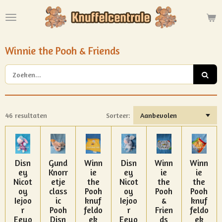
Ga
direct
naar
de
Winnie the Pooh & Friends
hoofdinhoud
46 resultaten
Sorteer:
Disn
Gund
Winn
Disn
Winn
Winn
ey
Knorr
ie
ey
ie
ie
Nicot
etje
the
Nicot
the
the
oy
class
Pooh
oy
Pooh
Pooh
Iejoo
ic
knuf
Iejoo
&
knuf
r
Pooh
feldo
r
Frien
feldo
Eeyo
Disn
ek
Eeyo
ds
ek