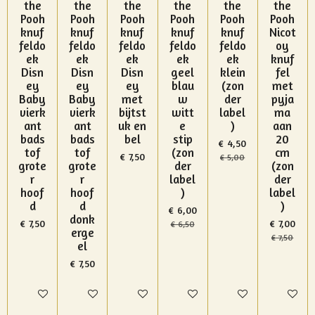
the
the
the
the
the
the
Pooh
Pooh
Pooh
Pooh
Pooh
Pooh
knuf
knuf
knuf
knuf
knuf
Nicot
feldo
feldo
feldo
feldo
feldo
oy
ek
ek
ek
ek
ek
knuf
Disn
Disn
Disn
geel
klein
fel
ey
ey
ey
blau
(zon
met
Baby
Baby
met
w
der
pyja
vierk
vierk
bijtst
witt
label
ma
ant
ant
uk en
e
)
aan
bads
bads
bel
stip
20
€ 4,50
tof
tof
(zon
cm
€ 7,50
€ 5,00
grote
grote
der
(zon
r
r
label
der
hoof
hoof
)
label
d
d
)
€ 6,00
donk
€ 7,50
€ 7,00
€ 6,50
erge
€ 7,50
el
€ 7,50
In winkelwagen
In winkelwagen
In winkelwagen
In winkelwagen
In winkelwagen
In winke