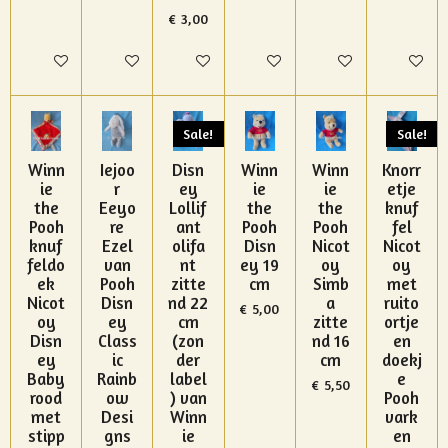
€ 3,00
In winkelwagen
In winkelwagen
In winkelwagen
In winkelwagen
In winkelwagen
In winke
Sale!
Sale!
Winn
Iejoo
Disn
Winn
Winn
Knorr
ie
r
ey
ie
ie
etje
the
Eeyo
Lollif
the
the
knuf
Pooh
re
ant
Pooh
Pooh
fel
knuf
Ezel
olifa
Disn
Nicot
Nicot
feldo
van
nt
ey 19
oy
oy
ek
Pooh
zitte
cm
Simb
met
Nicot
Disn
nd 22
a
ruito
€ 5,00
oy
ey
cm
zitte
ortje
Disn
Class
(zon
nd 16
en
ey
ic
der
cm
doekj
Baby
Rainb
label
e
€ 5,50
rood
ow
) van
Pooh
met
Desi
Winn
vark
stipp
gns
ie
en