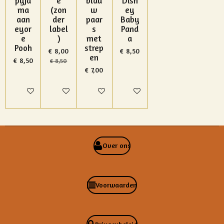
pyja
e
blau
Disn
ma
(zon
w
ey
aan
der
paar
Baby
eyor
label
s
Pand
e
)
met
a
Pooh
strep
€ 8,00
€ 8,50
en
€ 8,50
€ 8,50
€ 7,00
In winkelwagen
In winkelwagen
In winkelwagen
In winkelwagen
Over ons
Voorwaarden