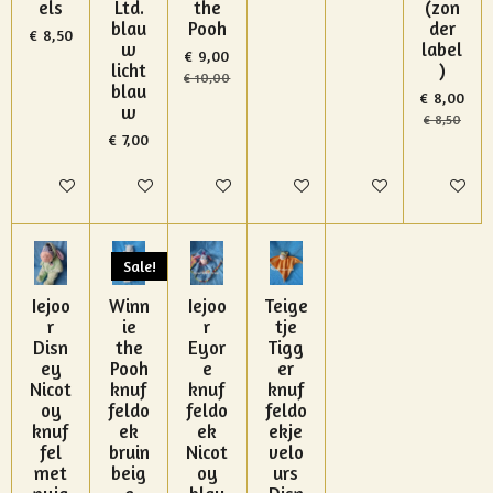
els
Ltd.
the
(zon
blau
Pooh
der
€ 8,50
w
label
€ 9,00
licht
)
€ 10,00
blau
€ 8,00
w
€ 8,50
€ 7,00
In winkelwagen
In winkelwagen
In winkelwagen
In winkelwagen
In winkelwagen
In winke
Sale!
Iejoo
Winn
Iejoo
Teige
r
ie
r
tje
Disn
the
Eyor
Tigg
ey
Pooh
e
er
Nicot
knuf
knuf
knuf
oy
feldo
feldo
feldo
knuf
ek
ek
ekje
fel
bruin
Nicot
velo
met
beig
oy
urs