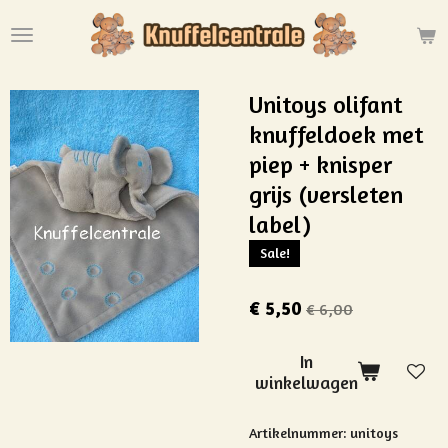
Ga
direct
naar
de
Unitoys olifant
hoofdinhoud
knuffeldoek met
piep + knisper
grijs (versleten
label)
Sale!
€ 5,50
€ 6,00
In
winkelwagen
Artikelnummer:
unitoys