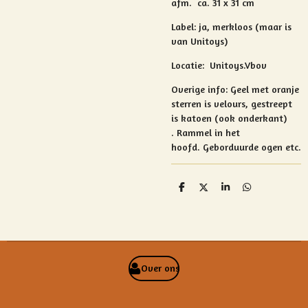
afm. ca. 31 x 31 cm
Label: ja, merkloos (maar is
van Unitoys)
Locatie: Unitoys.Vbov
Overige info:
Geel met oranje
sterren is velours, gestreept
is katoen (ook onderkant)
.
Rammel in het
hoofd.
Geborduurde ogen etc.
D
D
S
D
e
e
h
e
l
e
a
l
e
l
r
e
n
e
n
Over ons