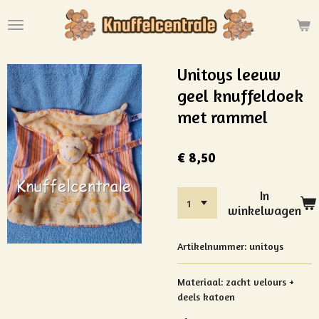
Ga
direct
naar
de
Unitoys leeuw
hoofdinhoud
geel knuffeldoek
met rammel
€ 8,50
In
winkelwagen
Artikelnummer:
unitoys
Materiaal:
zacht velours +
deels katoen