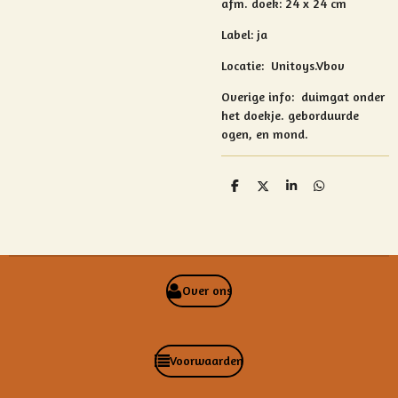
afm. doek: 24 x 24 cm
Label: ja
Locatie: Unitoys.Vbov
Overige info: duimgat onder
het doekje.
geborduurde
ogen, en mond.
D
D
S
D
e
e
h
e
l
e
a
l
e
l
r
e
n
e
n
Over ons
Voorwaarden