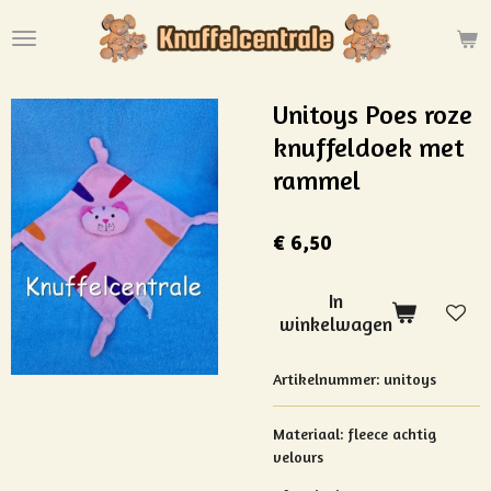
Ga
direct
naar
de
Unitoys Poes roze
hoofdinhoud
knuffeldoek met
rammel
€ 6,50
In
winkelwagen
Artikelnummer:
unitoys
Materiaal:
fleece achtig
velours