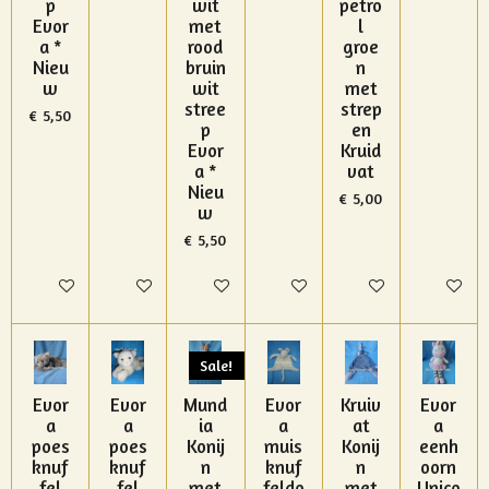
p
wit
petro
Evor
met
l
a *
rood
groe
Nieu
bruin
n
w
wit
met
stree
strep
€ 5,50
p
en
Evor
Kruid
a *
vat
Nieu
€ 5,00
w
€ 5,50
In winkelwagen
In winkelwagen
In winkelwagen
In winkelwagen
In winkelwagen
In winke
Sale!
Evor
Evor
Mund
Evor
Kruiv
Evor
a
a
ia
a
at
a
poes
poes
Konij
muis
Konij
eenh
knuf
knuf
n
knuf
n
oorn
fel
fel
met
feldo
met
Unico