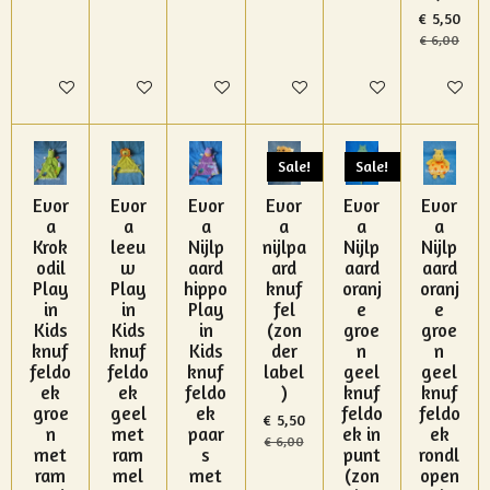
€ 5,50
€ 6,00
In winkelwagen
In winkelwagen
In winkelwagen
In winkelwagen
In winkelwagen
In winke
Sale!
Sale!
Evor
Evor
Evor
Evor
Evor
Evor
a
a
a
a
a
a
Krok
leeu
Nijlp
nijlpa
Nijlp
Nijlp
odil
w
aard
ard
aard
aard
Play
Play
hippo
knuf
oranj
oranj
in
in
Play
fel
e
e
Kids
Kids
in
(zon
groe
groe
knuf
knuf
Kids
der
n
n
feldo
feldo
knuf
label
geel
geel
ek
ek
feldo
)
knuf
knuf
groe
geel
ek
feldo
feldo
€ 5,50
n
met
paar
ek in
ek
€ 6,00
met
ram
s
punt
rondl
ram
mel
met
(zon
open