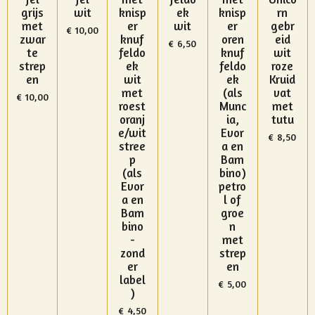
grijs
wit
knisp
ek
knisp
rn
met
er
wit
er
gebr
€ 10,00
zwar
knuf
oren
eid
€ 6,50
te
feldo
knuf
wit
strep
ek
feldo
roze
en
wit
ek
Kruid
met
(als
vat
€ 10,00
roest
Munc
met
oranj
ia,
tutu
e/wit
Evor
€ 8,50
stree
a en
p
Bam
(als
bino)
Evor
petro
a en
l of
Bam
groe
bino
n
-
met
zond
strep
er
en
label
€ 5,00
)
€ 4,50