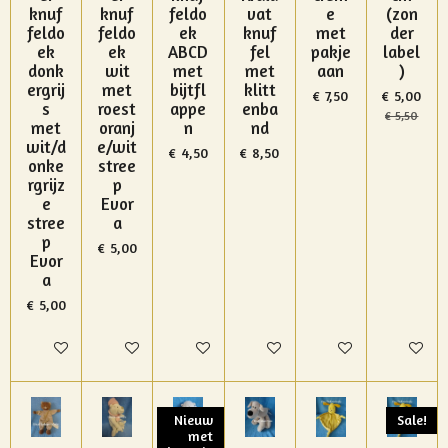
knuf
knuf
feldo
vat
e
(zon
feldo
feldo
ek
knuf
met
der
ek
ek
ABCD
fel
pakje
label
donk
wit
met
met
aan
)
ergrij
met
bijtfl
klitt
€ 7,50
€ 5,00
s
roest
appe
enba
€ 5,50
met
oranj
n
nd
wit/d
e/wit
€ 4,50
€ 8,50
onke
stree
rgrijz
p
e
Evor
stree
a
p
€ 5,00
Evor
a
€ 5,00
In winkelwagen
In winkelwagen
In winkelwagen
In winkelwagen
In winkelwagen
In winke
Nieuw
Sale!
met