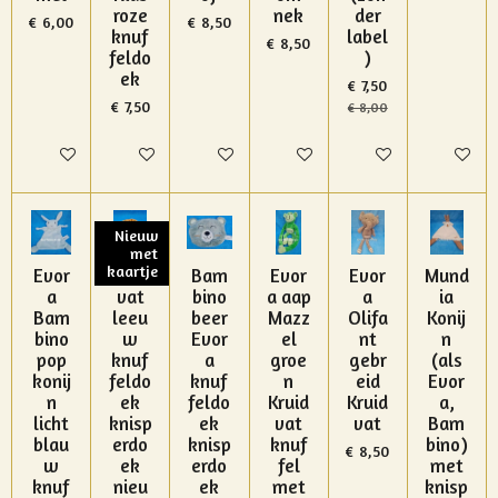
roze
nek
der
€ 6,00
€ 8,50
knuf
label
€ 8,50
feldo
)
ek
€ 7,50
€ 7,50
€ 8,00
In winkelwagen
In winkelwagen
In winkelwagen
In winkelwagen
In winkelwagen
In winke
Nieuw
met
kaartje
Evor
Kruid
Bam
Evor
Evor
Mund
a
vat
bino
a aap
a
ia
Bam
leeu
beer
Mazz
Olifa
Konij
bino
w
Evor
el
nt
n
pop
knuf
a
groe
gebr
(als
konij
feldo
knuf
n
eid
Evor
n
ek
feldo
Kruid
Kruid
a,
licht
knisp
ek
vat
vat
Bam
blau
erdo
knisp
knuf
bino)
€ 8,50
w
ek
erdo
fel
met
knuf
nieu
ek
met
knisp