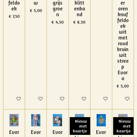
feldo
w
grijs
klitt
er
ek
groe
enba
oren
€ 5,00
n
nd
knuf
€ 7,50
feldo
€ 4,50
€ 8,50
ek
wit
met
rood
bruin
wit
stree
p
Evor
a
€ 5,00
In winkelwagen
In winkelwagen
In winkelwagen
In winkelwagen
In winkelwagen
In winke
Nieuw
Nieuw
met
met
kaartje
kaartje
Evor
Evor
Evor
Bam
Evor
Bam