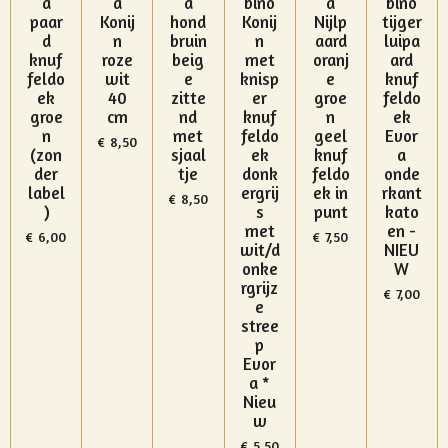
a
a
a
bino
a
bino
paar
Konij
hond
Konij
Nijlp
tijger
d
n
bruin
n
aard
luipa
knuf
roze
beig
met
oranj
ard
feldo
wit
e
knisp
e
knuf
ek
40
zitte
er
groe
feldo
groe
cm
nd
knuf
n
ek
n
met
feldo
geel
Evor
€ 8,50
(zon
sjaal
ek
knuf
a
der
tje
donk
feldo
onde
label
ergrij
ek in
rkant
€ 8,50
)
s
punt
kato
met
en -
€ 6,00
€ 7,50
wit/d
NIEU
onke
W
rgrijz
€ 7,00
e
stree
p
Evor
a *
Nieu
w
€ 5,50