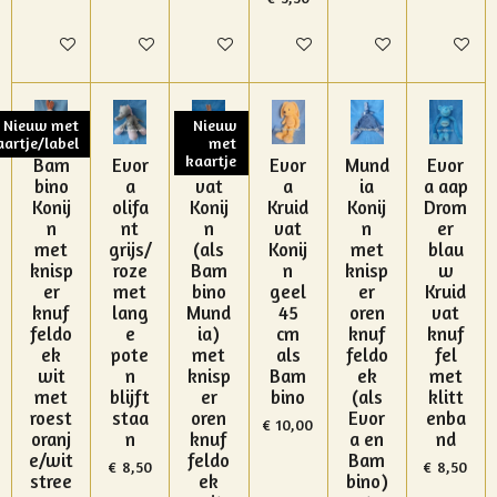
In winkelwagen
In winkelwagen
In winkelwagen
In winkelwagen
In winkelwagen
In winke
Nieuw met
Nieuw
aartje/label
met
kaartje
Bam
Evor
Kruid
Evor
Mund
Evor
bino
a
vat
a
ia
a aap
Konij
olifa
Konij
Kruid
Konij
Drom
n
nt
n
vat
n
er
met
grijs/
(als
Konij
met
blau
knisp
roze
Bam
n
knisp
w
er
met
bino
geel
er
Kruid
knuf
lang
Mund
45
oren
vat
feldo
e
ia)
cm
knuf
knuf
ek
pote
met
als
feldo
fel
wit
n
knisp
Bam
ek
met
met
blijft
er
bino
(als
klitt
roest
staa
oren
Evor
enba
€ 10,00
oranj
n
knuf
a en
nd
e/wit
feldo
Bam
€ 8,50
€ 8,50
stree
ek
bino)