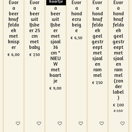
kaartje
Evor
Evor
Evor
Evor
Evor
Evor
a
a
a
a
a
a
beer
beer
beer
hond
hond
hond
knuf
wit
wit
ecru
knuf
knuf
feldo
IJsbe
IJsbe
beig
feldo
feldo
ek
er 25
er
e
ek
ek
met
cm
met
geel
geel
€ 6,50
knisp
met
sjaal
gestr
gestr
er
baby
36
eept
eept
cm *
met
met
€ 6,00
€ 7,50
NIEU
sjaal
sjaal
W
en
en
met
ram
ram
kaart
mel
mel
je
(zon
€ 7,50
der
€ 9,00
label
)
€ 7,00
€ 7,50
In winkelwagen
In winkelwagen
In winkelwagen
In winkelwagen
In winkelwagen
In winke