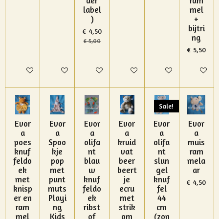
der
ram
label
mel
)
+
bijtri
€ 4,50
ng
€ 5,00
€ 5,50
In winkelwagen
In winkelwagen
In winkelwagen
In winkelwagen
In winkelwagen
In winke
Sale!
Evor
Evor
Evor
Evor
Evor
Evor
a
a
a
a
a
a
poes
Spoo
olifa
kruid
olifa
muis
knuf
kje
nt
vat
nt
ram
feldo
pop
blau
beer
slun
mela
ek
met
w
beert
gel
ar
met
punt
knuf
je
knuf
€ 4,50
knisp
muts
feldo
ecru
fel
er en
Playi
ek
met
44
ram
ng
ribst
strik
cm
mel
Kids
of
om
(zon