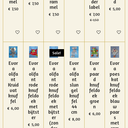
mel
ram
der
d
€ 7,50
mel
label
€ 7,50
€ 5,00
€ 7,50
€ 7,00
€ 7,50
In winkelwagen
In winkelwagen
In winkelwagen
In winkelwagen
In winkelwagen
In winke
Sale!
Evor
Evor
Evor
Evor
Evor
Evor
a
a
a
a
a
a
olifa
olifa
olifa
olifa
paar
poes
nt
nt
nt
nt
d
kat
Kruid
rode
rode
slun
knuf
knuf
vat
knuf
knuf
gel
feldo
feldo
knuf
feldo
feldo
knuf
ek
ek
fel
ek
ek
fel
groe
blau
met
met
44
n
w
€ 6,00
bijtst
bijtst
cm
paar
€ 6,00
er
er
s
€ 8,00
(zon
met
€ 5,00