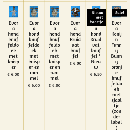
Nieuw
Sale!
met
kaartje
Evor
Evor
Evor
Evor
Evor
Evor
a
a
a
a
a
a
hond
hond
hond
hond
hond
Konij
knuf
knuf
knuf
Kruid
Kruid
n
feldo
feldo
feldo
vat
vat
Funn
ek
ek
ek
knuf
knuf
y
met
met
met
fel
fel *
Bunn
knisp
knisp
knisp
Nieu
y
€ 6,00
er
er en
er en
w
oranj
ram
ram
e
€ 6,00
€ 6,50
mel
mel
knuf
feldo
€ 6,00
€ 6,00
ek
met
sjaal
tje
(zon
der
label
)