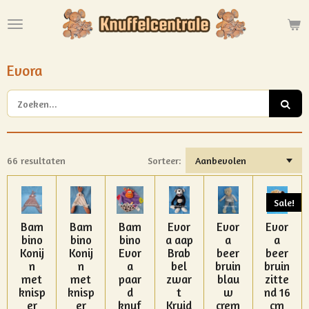
Ga
direct
naar
de
Evora
hoofdinhoud
66 resultaten
Sorteer:
Sale!
Bam
Bam
Bam
Evor
Evor
Evor
bino
bino
bino
a aap
a
a
Konij
Konij
Evor
Brab
beer
beer
n
n
a
bel
bruin
bruin
met
met
paar
zwar
blau
zitte
knisp
knisp
d
t
w
nd 16
er
er
knuf
Kruid
crem
cm