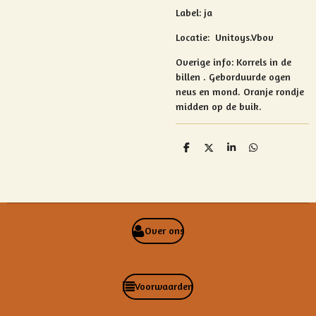
Label: ja
Locatie: Unitoys.Vbov
Overige info:
Korrels in de
billen . Geborduurde ogen
neus en mond.
Oranje rondje
midden op de buik.
D
D
S
D
e
e
h
e
l
e
a
l
e
l
r
e
n
e
n
Over ons
Voorwaarden