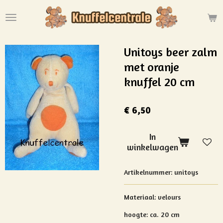
Ga
direct
naar
de
Unitoys beer zalm
hoofdinhoud
met oranje
knuffel 20 cm
€ 6,50
In
winkelwagen
Artikelnummer:
unitoys
Materiaal:
velours
hoogte: ca. 20 cm