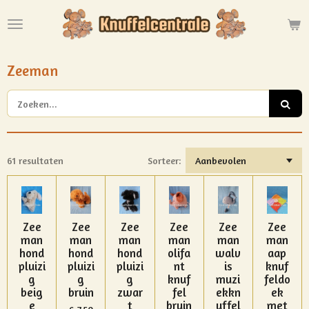
Ga
direct
naar
de
Zeeman
hoofdinhoud
61 resultaten
Sorteer:
Zee
Zee
Zee
Zee
Zee
Zee
man
man
man
man
man
man
hond
hond
hond
olifa
walv
aap
pluizi
pluizi
pluizi
nt
is
knuf
g
g
g
knuf
muzi
feldo
beig
bruin
zwar
fel
ekkn
ek
e
t
bruin
uffel
met