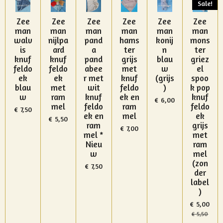
Sale!
Zee
Zee
Zee
Zee
Zee
Zee
man
man
man
man
man
man
walv
nijlpa
pand
hams
konij
mons
is
ard
a
ter
n
ter
knuf
knuf
pand
grijs
blau
griez
feldo
feldo
abee
met
w
el
ek
ek
r met
knuf
(grijs
spoo
blau
met
wit
feldo
)
k pop
w
ram
knuf
ek en
knuf
€ 6,00
mel
feldo
ram
feldo
€ 7,50
ek en
mel
ek
€ 5,50
ram
grijs
€ 7,00
mel *
met
Nieu
ram
w
mel
(zon
€ 7,50
der
label
)
€ 5,00
€ 5,50