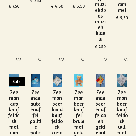
€ 7,50
muzi
ram
€ 7,50
€ 6,50
€ 6,50
ekdo
mel
os
€ 5,50
muzi
ek
blau
w
€ 7,50
In winkelwagen
In winkelwagen
In winkelwagen
In winkelwagen
In winkelwagen
In winke
Sale!
Zee
Zee
Zee
Zee
Zee
Zee
man
man
man
man
man
man
aap
auto
beer
beer
beer
beer
knuf
knuf
hond
knuf
knuf
knuf
feldo
fel
knuf
fel
feldo
feldo
ek
politi
feldo
bruin
ek
ek
met
e
ek
met
gekl
wit
ram
polic
crem
gele
eurd
met