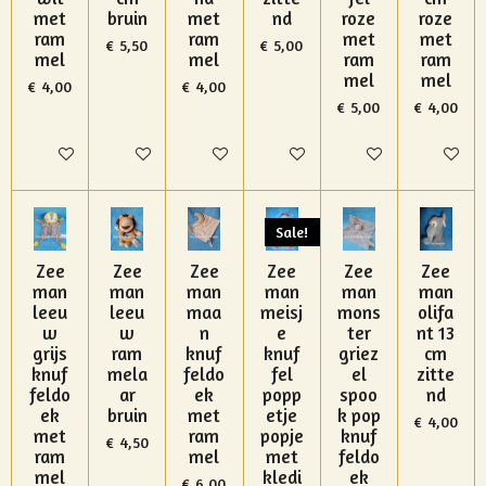
met
bruin
met
nd
roze
roze
ram
ram
met
met
€ 5,50
€ 5,00
mel
mel
ram
ram
mel
mel
€ 4,00
€ 4,00
€ 5,00
€ 4,00
In winkelwagen
In winkelwagen
In winkelwagen
In winkelwagen
In winkelwagen
In winke
Sale!
Zee
Zee
Zee
Zee
Zee
Zee
man
man
man
man
man
man
leeu
leeu
maa
meisj
mons
olifa
w
w
n
e
ter
nt 13
grijs
ram
knuf
knuf
griez
cm
knuf
mela
feldo
fel
el
zitte
feldo
ar
ek
popp
spoo
nd
ek
bruin
met
etje
k pop
€ 4,00
met
ram
popje
knuf
€ 4,50
ram
mel
met
feldo
mel
kledi
ek
€ 6,00