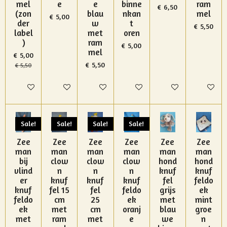
mel
e
e
binne
ram
€ 6,50
(zon
blau
nkan
mel
€ 5,00
der
w
t
€ 5,50
label
met
oren
)
ram
€ 5,00
mel
€ 5,00
€ 5,50
€ 5,50
In winkelwagen
In winkelwagen
In winkelwagen
In winkelwagen
In winkelwagen
In winke
Sale!
Sale!
Sale!
Sale!
Zee
Zee
Zee
Zee
Zee
Zee
man
man
man
man
man
man
bij
clow
clow
clow
hond
hond
vlind
n
n
n
knuf
knuf
er
knuf
knuf
knuf
fel
feldo
knuf
fel 15
fel
feldo
grijs
ek
feldo
cm
25
ek
met
mint
ek
met
cm
oranj
blau
groe
met
ram
met
e
we
n