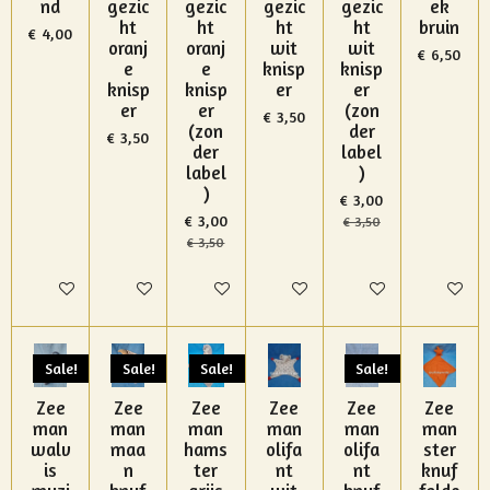
nd
gezic
gezic
gezic
gezic
ek
ht
ht
ht
ht
bruin
€ 4,00
oranj
oranj
wit
wit
€ 6,50
e
e
knisp
knisp
knisp
knisp
er
er
er
er
(zon
€ 3,50
(zon
der
€ 3,50
der
label
label
)
)
€ 3,00
€ 3,00
€ 3,50
€ 3,50
In winkelwagen
In winkelwagen
In winkelwagen
In winkelwagen
In winkelwagen
In winke
Sale!
Sale!
Sale!
Sale!
Zee
Zee
Zee
Zee
Zee
Zee
man
man
man
man
man
man
walv
maa
hams
olifa
olifa
ster
is
n
ter
nt
nt
knuf