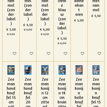
ram
mel
ram
crem
binne
met
mel
(zon
mel
e
nkan
ram
(zon
der
(zon
blau
t
mel
der
label
der
w
oren
€ 5,50
label
)
label
(zon
€ 5,00
)
)
der
€ 4,50
label
€ 5,00
€ 6,00
€ 5,00
)
€ 5,50
€ 6,50
€ 5,50
€ 6,00
In winkelwagen
In winkelwagen
In winkelwagen
In winkelwagen
In winkelwagen
In winke
Zee
Zee
Zee
Zee
Zee
Zee
man
man
man
man
man
man
hond
hond
konij
konij
konij
konij
knuf
knuf
n 12
n 18
n
n
fel 15
fel
cm
cm
bolle
knuf
cm
20
zitte
bruin
knuf
fel 15
wit
cm
nd
zitte
fel
cm