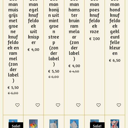
man
man
man
man
man
man
muis
egel
konij
hams
poes
hond
grijs
knuf
n wit
ter
knuf
knuf
met
feldo
mint
bruin
feldo
feldo
groe
ek
groe
ram
ek
ek
ne
wit
n
mela
roze
gekl
knuf
knisp
stree
ar
eurd
€ 7,00
feldo
er
p
(zon
felle
ek en
(zon
der
kleur
€ 4,00
ram
der
label
en
mel
label
)
€ 6,50
(zon
)
€ 4,00
der
€ 5,50
€ 4,50
label
€ 6,00
)
€ 5,50
€ 6,00
In winkelwagen
In winkelwagen
In winkelwagen
In winkelwagen
In winkelwagen
In winke
Sale!
Sale!