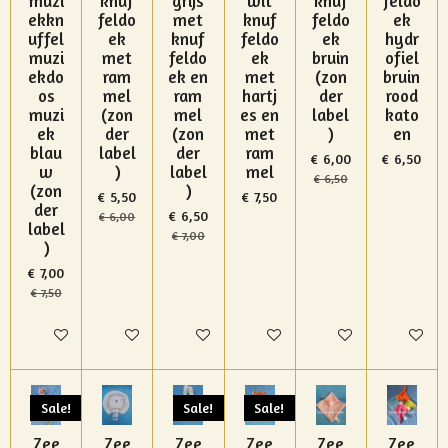
muzi
knuf
grijs
wit
knuf
feldo
ekkn
feldo
met
knuf
feldo
ek
uffel
ek
knuf
feldo
ek
hydr
muzi
met
feldo
ek
bruin
ofiel
ekdo
ram
ek en
met
(zon
bruin
os
mel
ram
hartj
der
rood
muzi
(zon
mel
es en
label
kato
ek
der
(zon
met
)
en
blau
label
der
ram
€ 6,00
€ 6,50
w
)
label
mel
€ 6,50
(zon
)
€ 5,50
€ 7,50
der
€ 6,50
€ 6,00
label
€ 7,00
)
€ 7,00
€ 7,50
In winkelwagen
In winkelwagen
In winkelwagen
In winkelwagen
In winkelwagen
In winke
Sale!
Sale!
Sale!
Zee
Zee
Zee
Zee
Zee
Zee