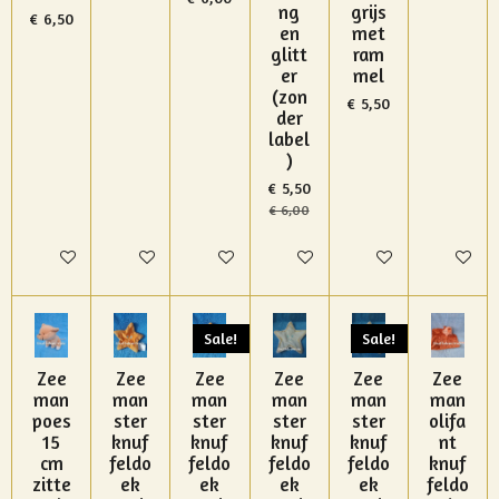
ng
grijs
€ 6,50
en
met
glitt
ram
er
mel
(zon
€ 5,50
der
label
)
€ 5,50
€ 6,00
In winkelwagen
In winkelwagen
In winkelwagen
In winkelwagen
In winkelwagen
In winke
Sale!
Sale!
Zee
Zee
Zee
Zee
Zee
Zee
man
man
man
man
man
man
poes
ster
ster
ster
ster
olifa
15
knuf
knuf
knuf
knuf
nt
cm
feldo
feldo
feldo
feldo
knuf
zitte
ek
ek
ek
ek
feldo