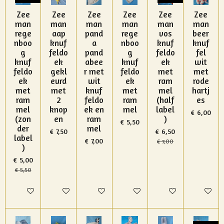
Zee
Zee
Zee
Zee
Zee
Zee
man
man
man
man
man
man
rege
aap
pand
rege
vos
beer
nboo
knuf
a
nboo
knuf
knuf
g
feldo
pand
g
feldo
fel
knuf
ek
abee
knuf
ek
wit
feldo
gekl
r met
feldo
met
met
ek
eurd
wit
ek
ram
rode
met
met
knuf
met
mel
hartj
ram
2
feldo
ram
(half
es
mel
knop
ek en
mel
label
€ 6,00
(zon
en
ram
)
€ 5,50
der
mel
€ 7,50
€ 6,50
label
€ 7,00
€ 7,00
)
€ 5,00
€ 5,50
In winkelwagen
In winkelwagen
In winkelwagen
In winkelwagen
In winkelwagen
In winke