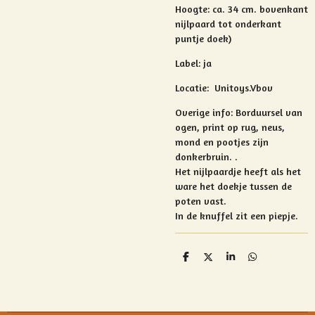
Hoogte: ca. 34 cm. bovenkant
nijlpaard tot onderkant
puntje doek)
Label: ja
Locatie: Unitoys.Vbov
Overige info:
Borduursel van
ogen, print op rug, neus,
mond en pootjes zijn
donkerbruin. .
Het nijlpaardje heeft als het
ware het doekje tussen de
poten vast.
In de knuffel zit een piepje.
D
D
S
D
e
e
h
e
l
e
a
l
e
l
r
e
n
e
n