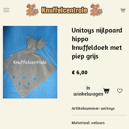
Ga
direct
naar
de
Unitoys nijlpaard
hoofdinhoud
hippo
knuffeldoek met
piep grijs
€ 6,00
In
winkelwagen
Artikelnummer:
unitoys
Materiaal: velours