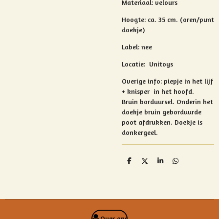
Materiaal: velours
Hoogte: ca. 35 cm. (oren/punt
doekje)
Label: nee
Locatie: Unitoys
Overige info:
piepje in het lijf
+ knisper in het hoofd.
Bruin borduursel.
Onderin het
doekje bruin geborduurde
poot afdrukken. Doekje is
donkergeel.
D
D
S
D
e
e
h
e
l
e
a
l
e
l
r
e
n
e
n
Over ons