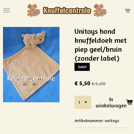
Ga
direct
naar
de
Unitoys hond
hoofdinhoud
knuffeldoek met
piep geel/bruin
(zonder label)
Sale!
€ 5,50
€ 6,00
In
winkelwagen
Artikelnummer:
unitoys