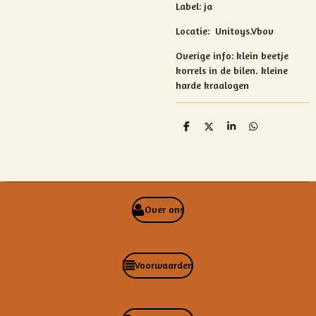
Label: ja
Locatie: Unitoys.Vbov
Overige info:
klein beetje
korrels in de bilen.
kleine
harde kraalogen
D
D
S
D
e
e
h
e
l
e
a
l
e
l
r
e
n
e
n
Over ons
Voorwaarden