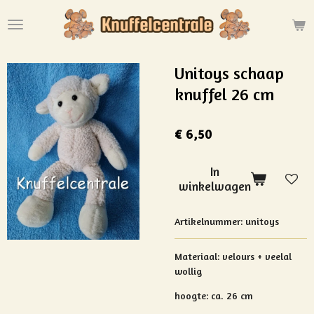
Ga
direct
naar
de
Unitoys schaap
hoofdinhoud
knuffel 26 cm
€ 6,50
In
winkelwagen
Artikelnummer:
unitoys
Materiaal:
velours + veelal
wollig
hoogte: ca. 26 cm