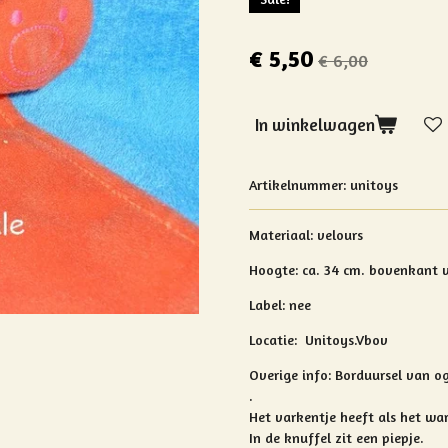
€ 5,50
€ 6,00
In winkelwagen
Artikelnummer:
unitoys
Materiaal: velours
Hoogte: ca. 34 cm. bovenkant 
Label: nee
Locatie: Unitoys.Vbov
Overige info:
Borduursel van og
.
Het varkentje heeft als het wa
In de knuffel zit een piepje.