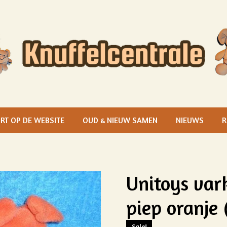
RT OP DE WEBSITE
OUD & NIEUW SAMEN
NIEUWS
R
Unitoys var
piep oranje 
Sale!