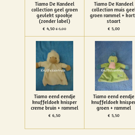
Tiamo De Kandeel
Tiamo De Kandeel
collection geel groen
collection muis gee
gevlekt spookje
groen rammel + kor
(zonder label)
staart
€ 4,50
€ 5,00
€ 5,00
Tiamo eend eendje
Tiamo eend eendje
knuffeldoek knisper
knuffeldoek knispe
creme bruin + rammel
groen + rammel
€ 6,50
€ 5,50