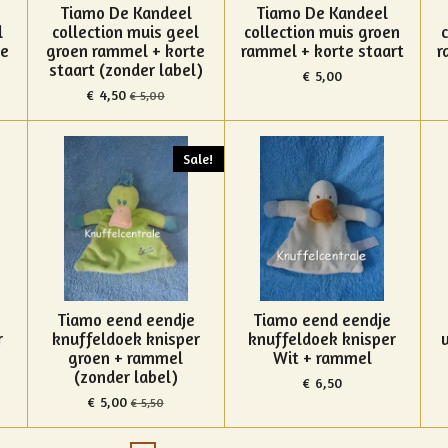
Tiamo De Kandeel
Tiamo De Kandeel
l
collection muis geel
collection muis groen
te
groen rammel + korte
rammel + korte staart
r
staart (zonder label)
€ 5,00
€ 4,50
€ 5,00
Sale!
Tiamo eend eendje
Tiamo eend eendje
r
knuffeldoek knisper
knuffeldoek knisper
groen + rammel
Wit + rammel
(zonder label)
€ 6,50
€ 5,00
€ 5,50