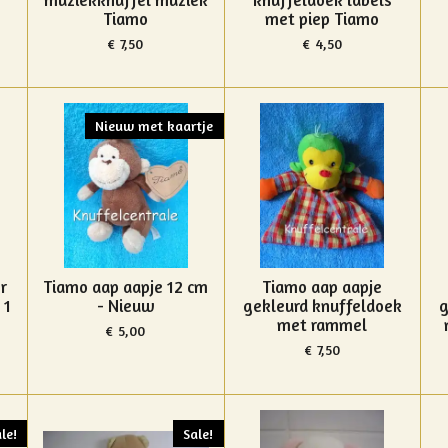
Tiamo
met piep Tiamo
€ 7,50
€ 4,50
Nieuw met kaartje
r
Tiamo aap aapje 12 cm
Tiamo aap aapje
 1
- Nieuw
gekleurd knuffeldoek
g
met rammel
€ 5,00
€ 7,50
le!
Sale!