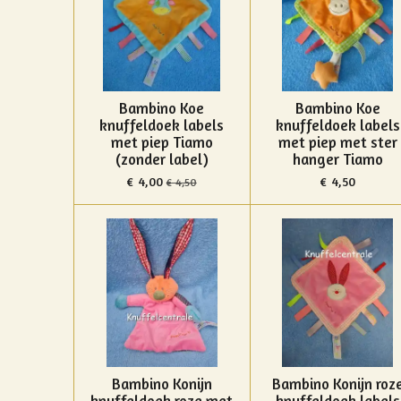
Bambino Koe
Bambino Koe
knuffeldoek labels
knuffeldoek labels
met piep Tiamo
met piep met ster
(zonder label)
hanger Tiamo
€ 4,00
€ 4,50
€ 4,50
Bambino Konijn
Bambino Konijn roz
knuffeldoek roze met
knuffeldoek labels