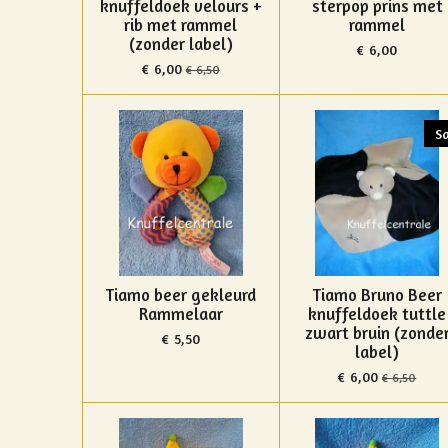
knuffeldoek velours +
sterpop prins met
rib met rammel
rammel
(zonder label)
€ 6,00
€ 6,00
€ 6,50
Sa
Tiamo beer gekleurd
Tiamo Bruno Beer
Rammelaar
knuffeldoek tuttle
zwart bruin (zonde
€ 5,50
label)
€ 6,00
€ 6,50