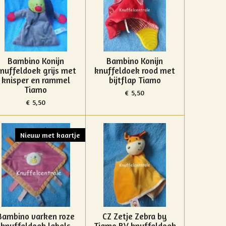
Bambino Konijn
Bambino Konijn
nuffeldoek grijs met
knuffeldoek rood met
knisper en rammel
bijtflap Tiamo
Tiamo
€ 5,50
€ 5,50
Nieuw met kaartje
Bambino varken roze
CZ Zetje Zebra by
knuffeldoek labels
Tiamo BV knuffeldoek