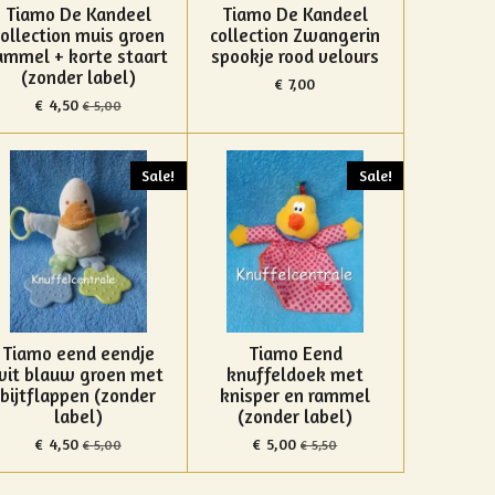
Tiamo De Kandeel
Tiamo De Kandeel
collection muis groen
collection Zwangerin
ammel + korte staart
spookje rood velours
(zonder label)
€ 7,00
€ 4,50
€ 5,00
Sale!
Sale!
Tiamo eend eendje
Tiamo Eend
wit blauw groen met
knuffeldoek met
bijtflappen (zonder
knisper en rammel
label)
(zonder label)
€ 4,50
€ 5,00
€ 5,00
€ 5,50