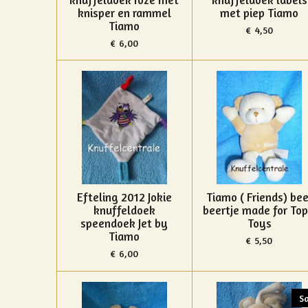
knisper en rammel
met piep Tiamo
Tiamo
€ 4,50
€ 6,00
Efteling 2012 Jokie
Tiamo ( Friends) bee
knuffeldoek
beertje made for Top
speendoek Jet by
Toys
Tiamo
€ 5,50
€ 6,00
Sa