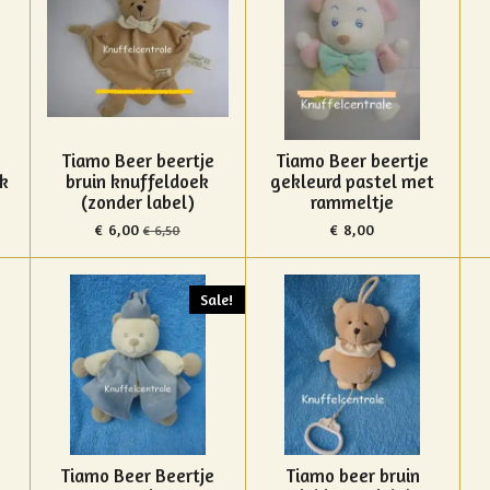
Tiamo Beer beertje
Tiamo Beer beertje
k
bruin knuffeldoek
gekleurd pastel met
(zonder label)
rammeltje
€ 6,00
€ 8,00
€ 6,50
Sale!
Tiamo Beer Beertje
Tiamo beer bruin