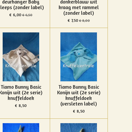
deurhanger Baby
donkerblauw wit
leeps (zonder label)
kraag met rammel
(zonder label)
€ 6,00
€ 6,50
€ 7,50
€ 8,00
Tiamo Bunny Basic
Tiamo Bunny Basic
Konijn wit (2e serie)
Konijn wit (2e serie)
knuffeldoek
knuffeldoek
(versleten label)
€ 8,50
€ 8,50