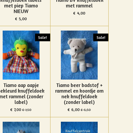
met piep Tiamo
met rammel
NIEUW
€ 4,00
€ 5,00
Sale!
Sale!
Tiamo aap aapje
Tiamo beer badstof +
ekleurd knuffeldoek
rammel en koordje om
met rammel (zonder
nek knuffeldoek
label)
(zonder label)
€ 7,00
€ 6,00
€ 7,50
€ 6,50