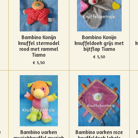
Bambino Konijn
Bambino Konijn
knuffel stermodel
knuffeldoek grijs met
k
rood met rammel
bijtflap Tiamo
Tiamo
€ 5,50
€ 5,50
e
Bambino varken
Bambino varken roze
muziekknuffel muziek
knuffeldoek labels