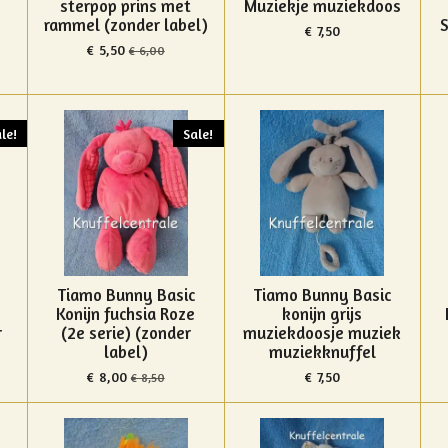
sterpop prins met
Muziekje muziekdoos
rammel (zonder label)
S
€ 7,50
€ 5,50
€ 6,00
le!
Sale!
Tiamo Bunny Basic
Tiamo Bunny Basic
Konijn fuchsia Roze
konijn grijs
r
(2e serie) (zonder
muziekdoosje muziek
label)
muziekknuffel
€ 8,00
€ 7,50
€ 8,50