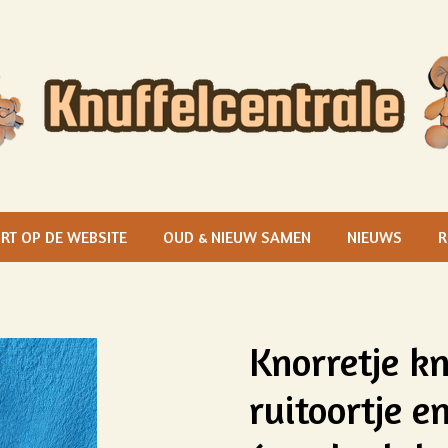
RT OP DE WEBSITE
OUD & NIEUW SAMEN
NIEUWS
R
Knorretje k
ruitoortje e