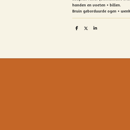
handen en voeten + billen.
Bruin geborduurde ogen + wen
D
D
S
e
e
h
l
e
a
e
l
r
n
e