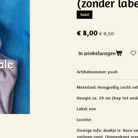
(zonder labe
Sale!
€ 8,00
€ 8,50
In winkelwagen
Artikelnummer:
pooh
Materiaal:
Hoogpollig zacht vel
Hoogte ca. 29 cm (kop tot ond
Label: nee
Locatie:
Overige info:
doekje is Roze ve
satijnen rand. (binnenkant oren