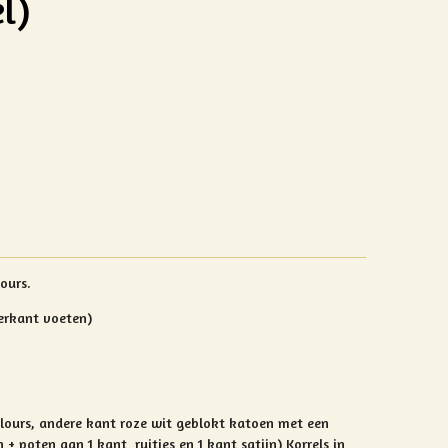
l)
ours.
erkant voeten)
lours, andere kant roze wit geblokt katoen met een
 + poten aan 1 kant ruitjes en 1 kant satijn) Korrels in