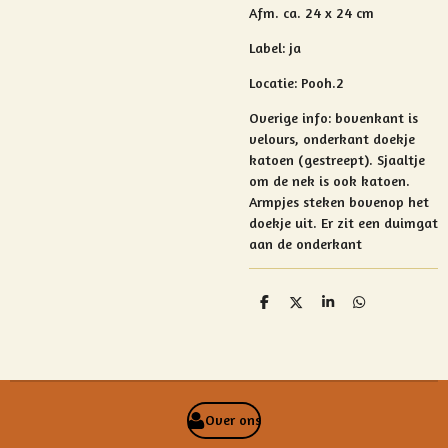
Afm. ca. 24 x 24 cm
Label: ja
Locatie: Pooh.2
Overige info: bovenkant is
velours, onderkant doekje
katoen (gestreept). Sjaaltje
om de nek is ook katoen.
Armpjes steken bovenop het
doekje uit. Er zit een
duimgat
aan de onderkant
D
D
S
D
e
e
h
e
l
e
a
l
e
l
r
e
n
e
n
Over ons