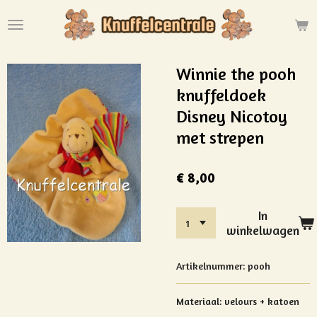
Ga
direct
naar
de
Winnie the pooh
hoofdinhoud
knuffeldoek
Disney Nicotoy
met strepen
€ 8,00
In
winkelwagen
Artikelnummer:
pooh
Materiaal:
velours + katoen