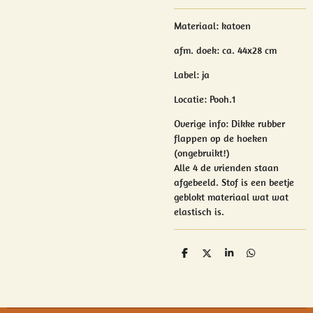
Materiaal:
katoen
afm. doek: ca. 44x28 cm
Label: ja
Locatie: Pooh.1
Overige info:
Dikke rubber
flappen op de hoeken
(ongebruikt!)
Alle 4 de vrienden staan
afgebeeld. Stof is een beetje
geblokt materiaal wat wat
elastisch is.
D
D
S
D
e
e
h
e
l
e
a
l
e
l
r
e
n
e
n