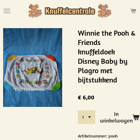
Ga
direct
naar
de
Winnie the Pooh &
hoofdinhoud
Friends
knuffeldoek
Disney Baby by
Plagro met
bijtstukkend
€ 6,00
In
winkelwagen
Artikelnummer:
pooh