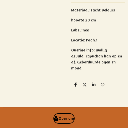
Materiaal:
zacht velours
hoogte 20 cm
Label: nee
Locatie: Pooh.1
Overige info:
wollig
gevuld.
capuchon kan op en
af.
Geborduurde ogen en
mond.
D
D
S
D
e
e
h
e
l
e
a
l
e
l
r
e
n
e
n
Over ons