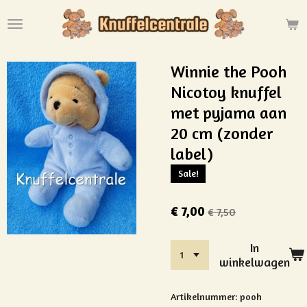
Ga
direct
naar
de
Winnie the Pooh
hoofdinhoud
Nicotoy knuffel
met pyjama aan
20 cm (zonder
label)
Sale!
€ 7,00
€ 7,50
In
winkelwagen
Artikelnummer:
pooh