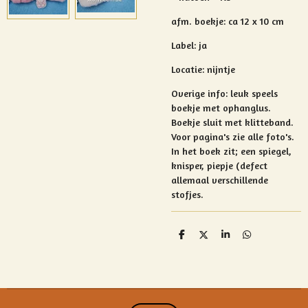
afm. boekje: ca 12 x 10 cm
Label: ja
Locatie: nijntje
Overige info: leuk speels
boekje met ophanglus.
Boekje sluit met klitteband.
Voor pagina's zie alle foto's.
In het boek zit; een spiegel,
knisper, piepje (defect
allemaal verschillende
stofjes.
D
D
S
D
e
e
h
e
l
e
a
l
e
l
r
e
n
e
n