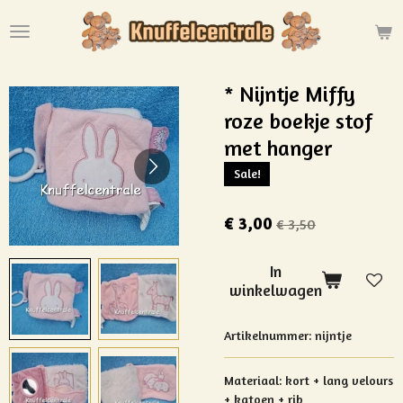
Ga
direct
naar
de
* Nijntje Miffy
hoofdinhoud
roze boekje stof
met hanger
Sale!
€ 3,00
€ 3,50
In
winkelwagen
Artikelnummer:
nijntje
Materiaal: kort + lang velours
+ katoen + rib