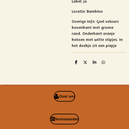
Label: ja
Locatie: Bambino
Overige info: Geel velours
bovenkant met groene
rand.
Onderkant oranje
katoen met witte stipjes. In
het doekje zit een piepje
D
D
S
D
e
e
h
e
l
e
a
l
e
l
r
e
n
e
n
Over ons
Voorwaarden