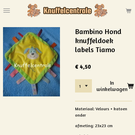
Ga
direct
naar
de
Bambino Hond
hoofdinhoud
knuffeldoek
labels Tiamo
€ 4,50
In
winkelwagen
Materiaal: Velours + katoen
onder
afmeting: 23x23 cm