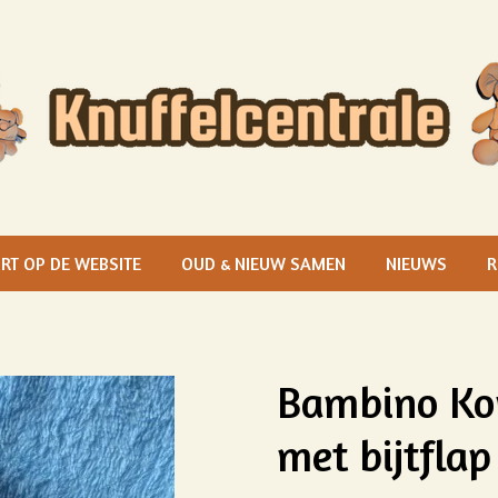
RT OP DE WEBSITE
OUD & NIEUW SAMEN
NIEUWS
R
Bambino Kon
met bijtfla