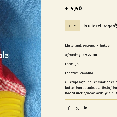
€ 5,50
In winkelwagen
Materiaal: velours + katoen
afmeting: 27x27 cm
Label: ja
Locatie: Bambino
Overige info: bovenkant doek r
buitenkant vaalrood ribstof ka
hoofd met groene neusGele bijt
D
D
S
e
e
h
l
e
a