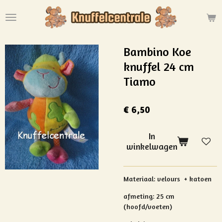
Ga
direct
naar
de
Bambino Koe
hoofdinhoud
knuffel 24 cm
Tiamo
€ 6,50
In
winkelwagen
Materiaal: velours + katoen
afmeting: 25 cm
(hoofd/voeten)