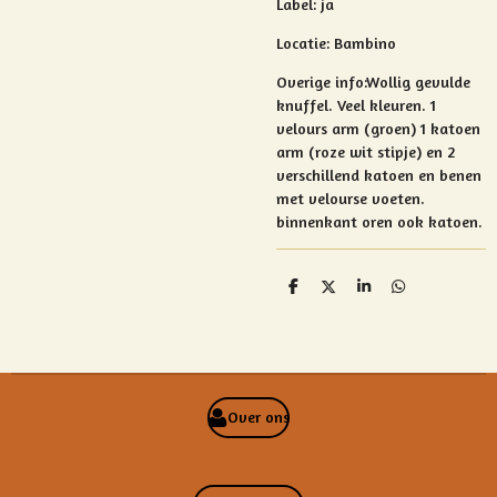
Label: ja
Locatie: Bambino
Overige info:Wollig gevulde
knuffel. Veel kleuren. 1
velours arm (groen) 1 katoen
arm (roze wit stipje) en 2
verschillend katoen en benen
met velourse voeten.
binnenkant oren ook katoen.
D
D
S
D
e
e
h
e
l
e
a
l
e
l
r
e
n
e
n
Over ons