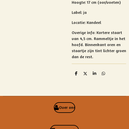
Hoogte: 17 cm (oor/voeten)
Label: ja
Locatie: Kandeel
Overige info: Kortere staart
van 4,5 cm. Rammeltje in het
hoofd. Binnenkant oren en
staartje zijn tint lichter groen
dan de rest.
D
D
S
D
e
e
h
e
l
e
a
l
e
l
r
e
n
e
n
Over ons