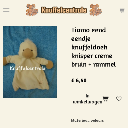
Ga
direct
naar
de
Tiamo eend
hoofdinhoud
eendje
knuffeldoek
knisper creme
bruin + rammel
€ 6,50
In
winkelwagen
Materiaal: velours