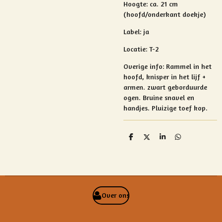
Hoogte:
ca. 21 cm
(hoofd/onderkant doekje)
Label: ja
Locatie: T-2
Overige info:
Rammel in het
hoofd, knisper in het lijf +
armen. zwart geborduurde
ogen. Bruine snavel en
handjes. Pluizige toef kop.
D
D
S
D
e
e
h
e
l
e
a
l
e
l
r
e
n
e
n
Over ons