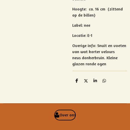
Hoogte:
ca. 16 cm (zittend
op de billen)
Label: nee
Locatie: E-1
Overige info:
Snuit en voeten
van wat korter velours
neus donkerbruin.
Kleine
glazen ronde ogen
D
D
S
D
e
e
h
e
l
e
a
l
e
l
r
e
n
e
n
Over ons