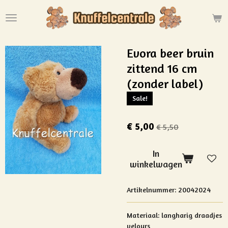
Ga
direct
naar
de
Evora beer bruin
hoofdinhoud
zittend 16 cm
(zonder label)
Sale!
€ 5,00
€ 5,50
In
winkelwagen
Artikelnummer:
20042024
Materiaal: langharig draadjes
velours