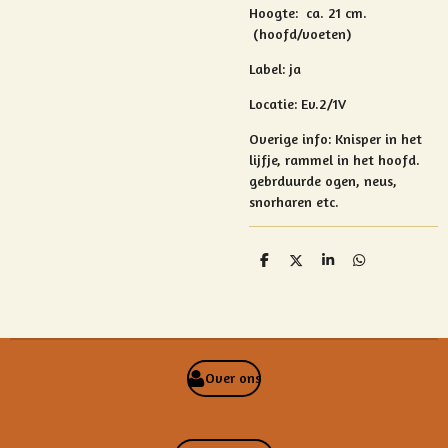
Hoogte: ca. 21 cm.
(hoofd/voeten)
Label: ja
Locatie: Ev.2/1V
Overige info:
Knisper in het
lijfje, rammel in het hoofd.
gebrduurde ogen, neus,
snorharen etc.
D
D
S
D
e
e
h
e
l
e
a
l
e
l
r
e
n
e
n
Over ons