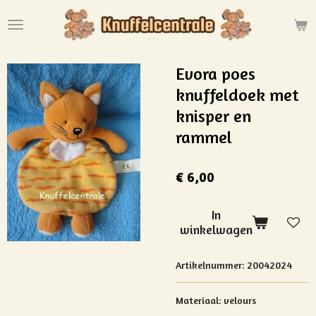
Ga
direct
naar
de
Evora poes
hoofdinhoud
knuffeldoek met
knisper en
rammel
€ 6,00
In
winkelwagen
Artikelnummer:
20042024
Materiaal: velours