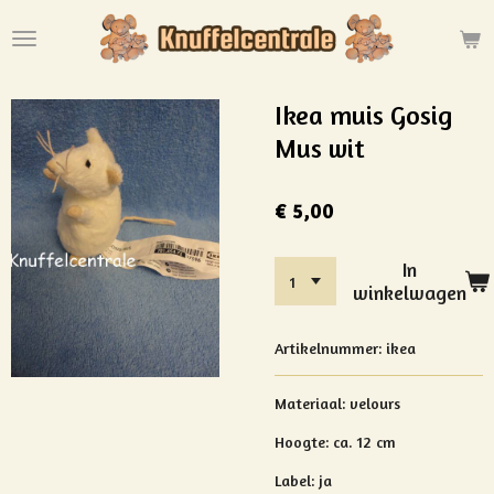
Ga
direct
naar
de
Ikea muis Gosig
hoofdinhoud
Mus wit
€ 5,00
In
winkelwagen
Artikelnummer:
ikea
Materiaal: velours
Hoogte: ca. 12 cm
Label: ja