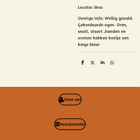
Locatie: ikea
Overige info: Wollig gevuld.
Geborduurde ogen. Oren,
snuit, staart ,handen en
voeten hebben beetje een
beige kleur
D
D
S
D
e
e
h
e
l
e
a
l
e
l
r
e
n
e
n
Over ons
Voorwaarden