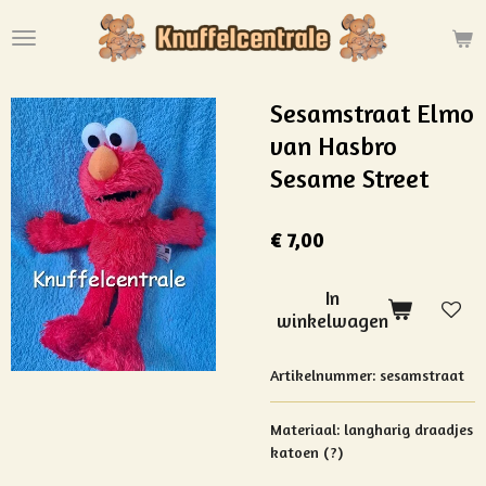
Ga
direct
naar
de
Sesamstraat Elmo
hoofdinhoud
van Hasbro
Sesame Street
€ 7,00
In
winkelwagen
Artikelnummer:
sesamstraat
Materiaal: langharig draadjes
katoen (?)