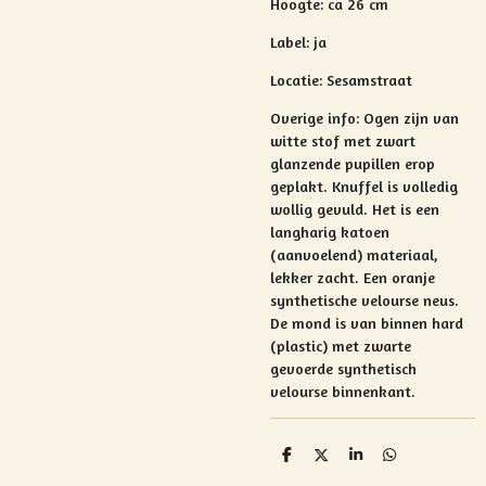
Hoogte: ca 26 cm
Label: ja
Locatie: Sesamstraat
Overige info:
Ogen zijn van
witte stof met zwart
glanzende pupillen erop
geplakt. Knuffel is volledig
wollig gevuld. Het is een
langharig katoen
(aanvoelend) materiaal,
lekker zacht. Een oranje
synthetische velourse neus.
De mond is van binnen hard
(plastic) met zwarte
gevoerde synthetisch
velourse binnenkant.
D
D
S
D
e
e
h
e