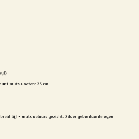
ryl)
 punt muts-voeten: 25 cm
breid lijf + muts
velours gezicht. Zilver geborduurde ogen