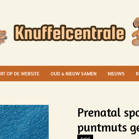
RT OP DE WEBSITE
OUD & NIEUW SAMEN
NIEUWS
R
Prenatal sp
puntmuts ge
Sale!