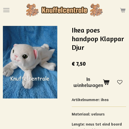
Ga
direct
naar
de
Ikea poes
hoofdinhoud
handpop Klappar
Djur
€ 7,50
In
winkelwagen
Artikelnummer:
ikea
Materiaal:
velours
Lengte: neus tot eind boord