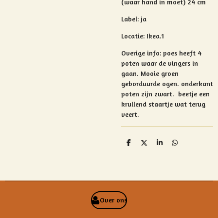
(waar hand in moet) 24 cm
Label: ja
Locatie: Ikea.1
Overige info: poes heeft 4
poten waar de vingers in
gaan. Mooie groen
geborduurde ogen. onderkant
poten zijn zwart. beetje een
krullend staartje wat terug
veert.
D
D
S
D
e
e
h
e
l
e
a
l
e
l
r
e
n
e
n
Over ons