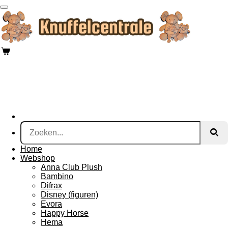
Ga
direct
naar
de
hoofdinhoud
Home
Webshop
Anna Club Plush
Bambino
Difrax
Disney (figuren)
Evora
Happy Horse
Hema