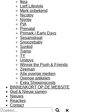
Ikea
Lief! Lifestyle
Merk onbekend
Nicotoy
Nijntje
PIA
Prenatal
Primark / Early Days
Sesamstraat
Snoozebaby
Sunkid
Tiamo
TY
Unitoys
Winnie the Pooh & Friends
Zeeman
Alle overige merken
Overige artikelen
Extra Shippingcosts
BINNENKORT OP DE WEBSITE
Oud & Nieuw samen
Nieuws
Reacties
Contact