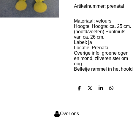
Artikelnummer:
prenatal
Materiaal: velours
Hoogte: Hoogte: ca. 25 cm.
(hoofd/voeten) Puntmuts
van ca. 26 cm.
Label: ja
Locatie: Prenatal
Overige info:
groene ogen
en mond, zilveren ster om
oog.
Belletje rammel in het hoofd
D
D
S
D
e
e
h
e
l
e
a
l
e
l
r
e
n
e
n
Over ons