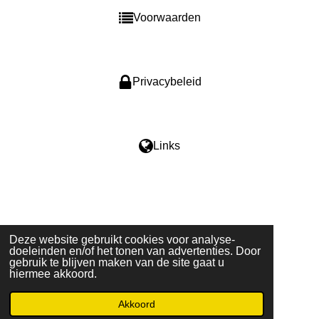
Voorwaarden
Privacybeleid
Links
F
I
a
n
c
s
e
t
Deze website gebruikt cookies voor analyse-
b
a
Delen
Delen
doeleinden en/of het tonen van advertenties. Door
o
g
gebruik te blijven maken van de site gaat u
© 2024-2025
Knuffelcentrale.nl
o
r
hiermee akkoord.
Powered by
JouwWeb
k
a
m
Akkoord