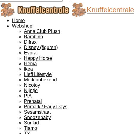
Knuffelcentrale
Home
Webshop
Anna Club Plush
Bambino
Difrax
Disney (figuren)
Evora
Happy Horse
Hema
Ikea
Lief! Lifestyle
Merk onbekend
Nicotoy
Nijntje
PIA
Prenatal
Primark / Early Days
Sesamstraat
Snoozebaby
Sunkid
Tiamo
TY