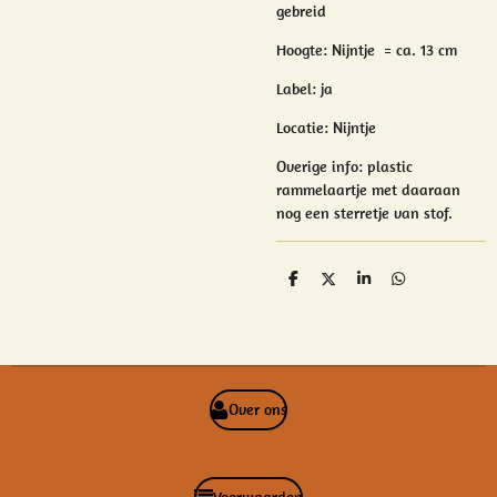
gebreid
Hoogte: Nijntje = ca. 13 cm
Label: ja
Locatie: Nijntje
Overige info:
plastic
rammelaartje met daaraan
nog een sterretje van stof.
D
D
S
D
e
e
h
e
l
e
a
l
e
l
r
e
n
e
n
Over ons