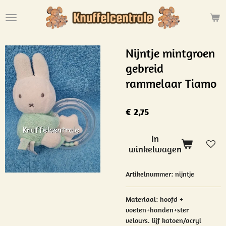
Ga
direct
naar
de
Nijntje mintgroen
hoofdinhoud
gebreid
rammelaar Tiamo
€ 2,75
In
winkelwagen
Artikelnummer:
nijntje
Materiaal:
hoofd +
voeten+handen+ster
velours.
lijf katoen/acryl