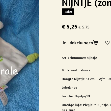
NIJNTJE (zon
Sale!
€ 5,25
€ 5,75
In winkelwagen
Artikelnummer:
nijntje
Materiaal: velours
Hoogte Nijntje: 13 cm. -
Afm. Do
Label: nee
Locatie: Nijntje/1N
Overige info:
Piepje in Nijntje.
gekleurd.