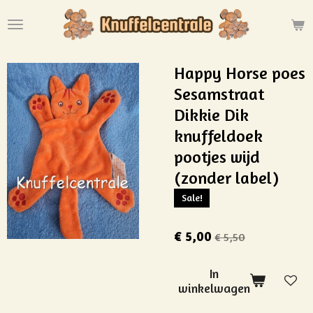
Ga
direct
naar
de
Happy Horse poes
hoofdinhoud
Sesamstraat
Dikkie Dik
knuffeldoek
pootjes wijd
(zonder label)
Sale!
€ 5,00
€ 5,50
In
winkelwagen