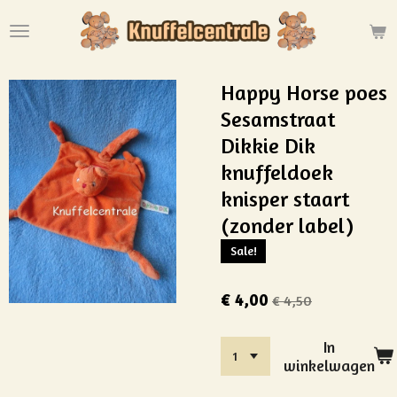
Ga
direct
naar
de
Happy Horse poes
hoofdinhoud
Sesamstraat
Dikkie Dik
knuffeldoek
knisper staart
(zonder label)
Sale!
€ 4,00
€ 4,50
In
winkelwagen