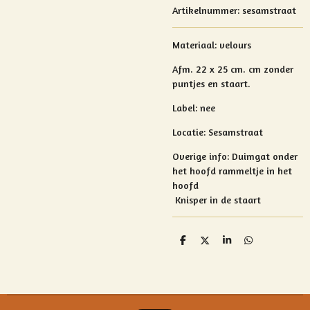
Artikelnummer:
sesamstraat
Materiaal:
velours
Afm. 22 x 25 cm. cm zonder
puntjes en staart.
Label: nee
Locatie: Sesamstraat
Overige info:
Duimgat onder
het hoofd rammeltje in het
hoofd
Knisper in de staart
D
D
S
D
e
e
h
e
l
e
a
l
e
l
r
e
n
e
n