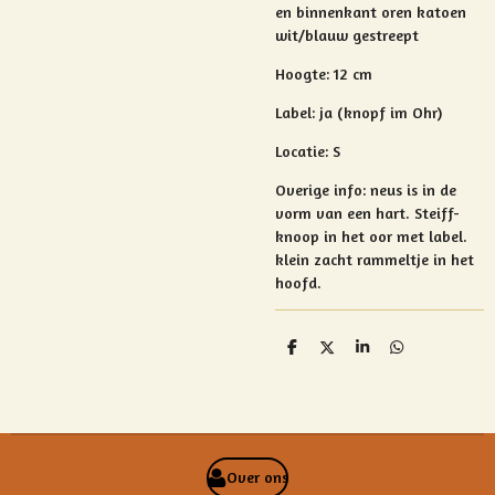
en binnenkant oren katoen
wit/blauw gestreept
Hoogte: 12 cm
Label: ja (knopf im Ohr)
Locatie: S
Overige info:
neus is in de
vorm van een hart.
Steiff-
knoop in het oor met label.
klein zacht rammeltje in het
hoofd.
D
D
S
D
e
e
h
e
l
e
a
l
e
l
r
e
n
e
n
Over ons