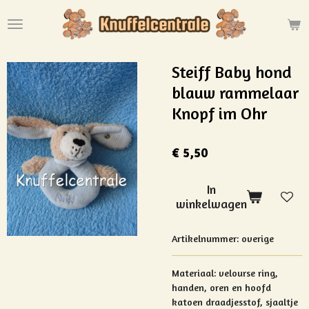
Ga
direct
naar
de
Steiff Baby hond
hoofdinhoud
blauw rammelaar
Knopf im Ohr
€ 5,50
In
winkelwagen
Artikelnummer:
overige
Materiaal:
velourse ring,
handen, oren en hoofd
katoen draadjesstof, sjaaltje