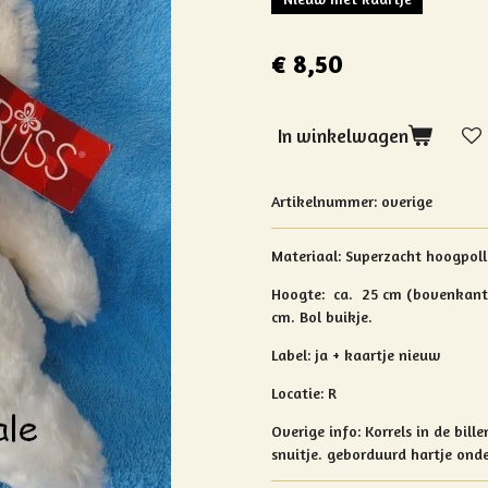
€ 8,50
In winkelwagen
Artikelnummer:
overige
Materiaal:
Superzacht hoogpoll
Hoogte: ca.
25 cm (bovenkant 
cm. Bol buikje.
Label: ja + kaartje nieuw
Locatie: R
Overige info:
Korrels in de bill
snuitje.
geborduurd hartje onde