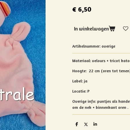
€ 6,50
In winkelwagen
Artikelnummer:
overige
Materiaal: velours + tricot kat
Hoogte:
22 cm (oren tot tenen
Label: ja
Locatie: P
Overige info:
puntjes als hand
om de nek + binnenkant oren .
D
D
S
e
e
h