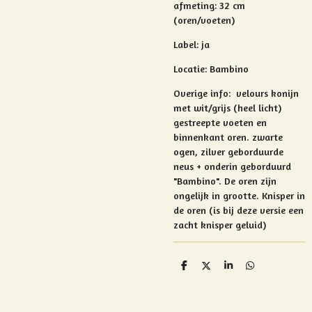
afmeting: 32 cm
(oren/voeten)
Label: ja
Locatie: Bambino
Overige info:
velours konijn
met wit/grijs (heel licht)
gestreepte voeten en
binnenkant oren. zwarte
ogen, zilver geborduurde
neus + onderin geborduurd
"Bambino". De oren zijn
ongelijk in grootte. Knisper in
de oren (is bij deze versie een
zacht knisper geluid)
D
D
S
D
e
e
h
e
l
e
a
l
e
l
r
e
n
e
n