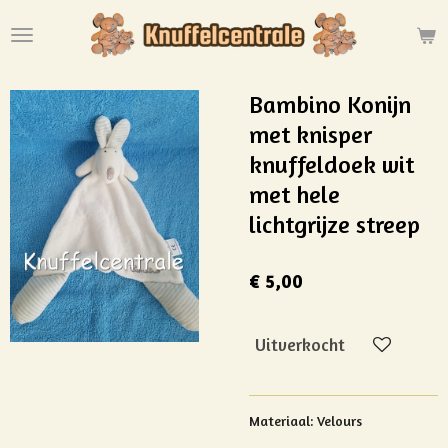
Ga
direct
naar
de
Bambino Konijn
hoofdinhoud
met knisper
knuffeldoek wit
met hele
lichtgrijze streep
€ 5,00
Uitverkocht
Materiaal: Velours