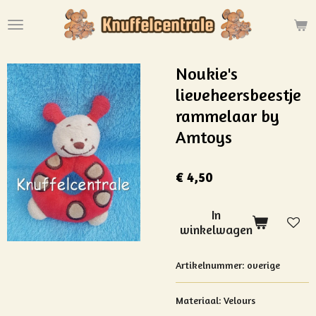
Ga
direct
naar
de
Noukie's
hoofdinhoud
lieveheersbeestje
rammelaar by
Amtoys
€ 4,50
In
winkelwagen
Artikelnummer:
overige
Materiaal: Velours