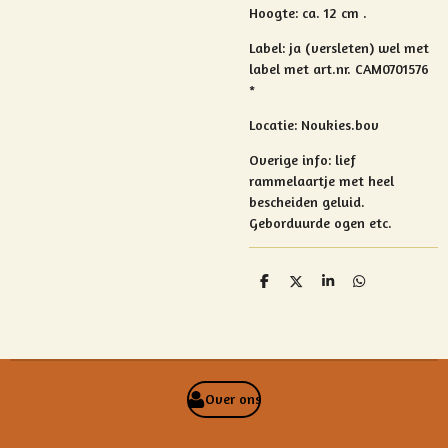
Hoogte: ca. 12 cm .
Label: ja (versleten)
wel met
label met art.nr. CAM0701576
*
Locatie:
Noukies.bov
Overige info:
lief
rammelaartje met heel
bescheiden geluid.
Geborduurde ogen etc.
D
D
S
D
e
e
h
e
l
e
a
l
e
l
r
e
n
e
n
Over ons