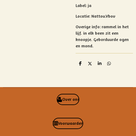
Label: ja
Locatie:
Nattou.Vbov
Overige info:
rammel in het
lijf.
in elk been zit een
knoopje.
Geborduurde ogen
en mond.
D
D
S
D
e
e
h
e
l
e
a
l
e
l
r
e
n
e
n
Over ons
Voorwaarden