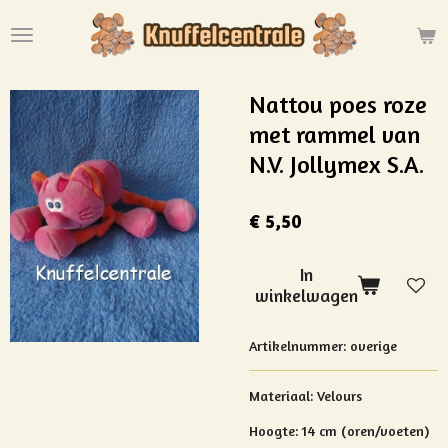
Ga
direct
naar
de
Nattou poes roze
hoofdinhoud
met rammel van
N.V. Jollymex S.A.
€ 5,50
In
winkelwagen
Artikelnummer:
overige
Materiaal: Velours
Hoogte: 14 cm (oren/voeten)