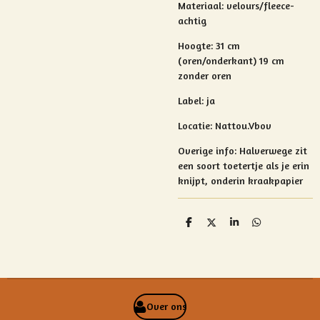
Materiaal:
velours/fleece-
achtig
Hoogte: 31 cm
(oren/onderkant) 19 cm
zonder oren
Label: ja
Locatie:
Nattou.Vbov
Overige info:
Halverwege zit
een soort toetertje als je erin
knijpt, onderin kraakpapier
D
D
S
D
e
e
h
e
l
e
a
l
e
l
r
e
n
e
n
Over ons