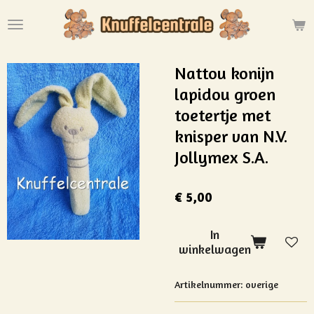
Ga
direct
naar
de
Nattou konijn
hoofdinhoud
lapidou groen
toetertje met
knisper van N.V.
Jollymex S.A.
€ 5,00
In
winkelwagen
Artikelnummer:
overige