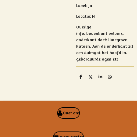
Label: ja
Locatie: N
Overige
info: bovenkant
velours,
onderkant doek limegroen
katoen. Aan de onderkant zit
een duimgat het hoofd in.
geborduurde ogen etc.
D
D
S
D
e
e
h
e
l
e
a
l
e
l
r
e
n
e
n
Over ons
Voorwaarden