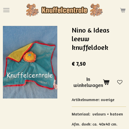
Ga
direct
naar
de
Nino & Ideas
hoofdinhoud
leeuw
knuffeldoek
€ 7,50
In
winkelwagen
Artikelnummer:
overige
Materiaal: velours + katoen
Afm. doek: ca. 40x40 cm.