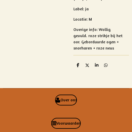
Label: ja
Locatie: M
Overige info:
Wollig
gevuld.
roze strikje bij het
oor. Geborduurde ogen +
snorharen + roze neus
D
D
S
D
e
e
h
e
l
e
a
l
e
l
r
e
n
e
n
Over ons
Voorwaarden