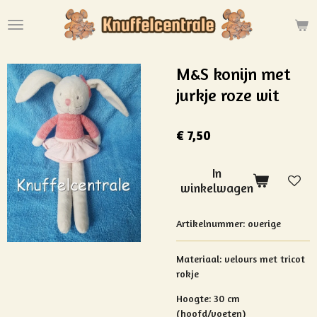
Ga
direct
naar
de
M&S konijn met
hoofdinhoud
jurkje roze wit
€ 7,50
In
winkelwagen
Artikelnummer:
overige
Materiaal:
velours met tricot
rokje
Hoogte: 30 cm
(hoofd/voeten)