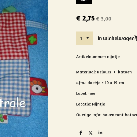
€ 2,75
€ 3,00
In winkelwagen
Artikelnummer:
nijntje
Materiaal:
velours + katoen
afm.: doekje = 19 x 19 cm
Label: nee
Locatie: Nijntje
Overige info:
bovenkant katoen
D
D
S