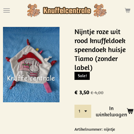
Ga
direct
naar
de
Nijntje roze wit
hoofdinhoud
rood knuffeldoek
speendoek huisje
Tiamo (zonder
label)
Sale!
€ 3,50
€ 4,00
In
winkelwagen
Artikelnummer:
nijntje