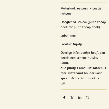
Materiaal:
velours + beetje
katoen
Hoogte: ca. 26 cm (punt knoop
doek tot punt knoop doek)
Label: nee
Locatie: Nijntje
Overige info:
doekje heeft een
beetje een scheve huisjes
vorm.
alle puntjes rood wit katoen, 1
roze klitteband houder voor
speen. Achterkant doek is
wit.
D
D
S
D
e
e
h
e
l
e
a
l
e
l
r
e