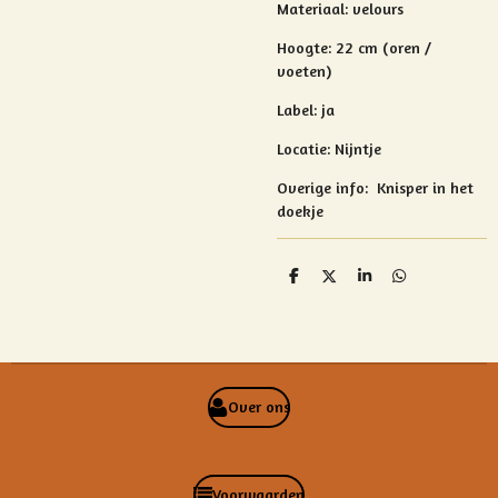
Materiaal:
velours
Hoogte: 22 cm (oren /
voeten)
Label: ja
Locatie: Nijntje
Overige info: Knisper in het
doekje
D
D
S
D
e
e
h
e
l
e
a
l
e
l
r
e
n
e
n
Over ons
Voorwaarden