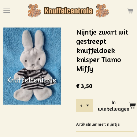
Ga
direct
naar
de
Nijntje zwart wit
hoofdinhoud
gestreept
knuffeldoek
knisper Tiamo
Miffy
€ 3,50
In
winkelwagen
Artikelnummer:
nijntje