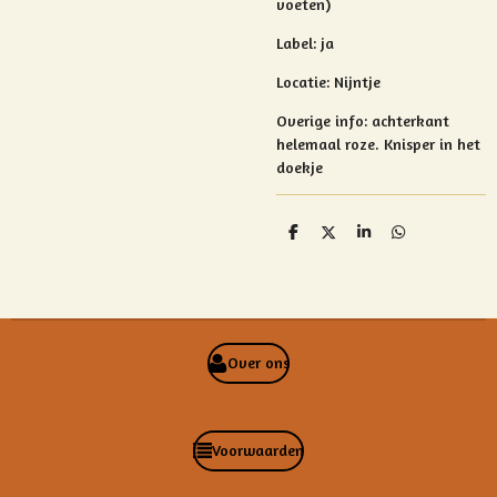
voeten)
Label: ja
Locatie: Nijntje
Overige info: achterkant
helemaal roze. Knisper in het
doekje
D
D
S
D
e
e
h
e
l
e
a
l
e
l
r
e
n
e
n
Over ons
Voorwaarden