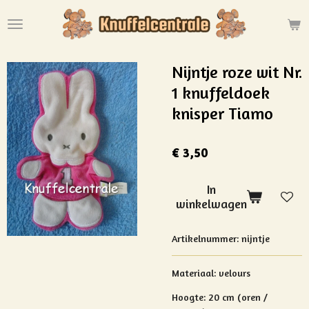
Ga
direct
naar
de
Nijntje roze wit Nr.
hoofdinhoud
1 knuffeldoek
knisper Tiamo
€ 3,50
In
winkelwagen
Artikelnummer:
nijntje
Materiaal:
velours
Hoogte: 20 cm (oren /