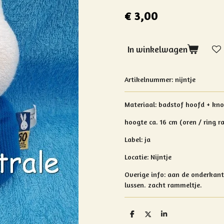
€ 3,00
In winkelwagen
Artikelnummer:
nijntje
Materiaal:
badstof hoofd + knoo
hoogte ca. 16 cm (oren / ring 
Label: ja
Locatie: Nijntje
Overige info:
aan de onderkant
lussen.
zacht rammeltje.
D
D
S
e
e
h