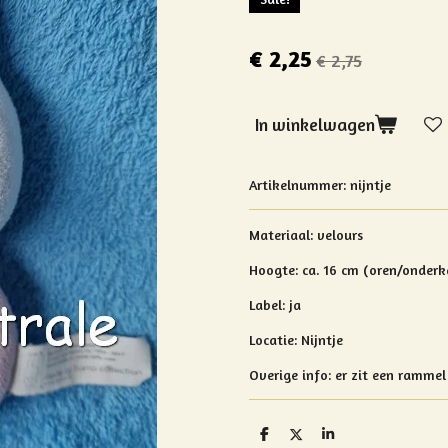
€ 2,25
€ 2,75
In winkelwagen
Artikelnummer:
nijntje
Materiaal: velours
Hoogte: ca. 16 cm (oren/onderk
Label: ja
Locatie: Nijntje
Overige info:
er zit een rammel 
D
D
S