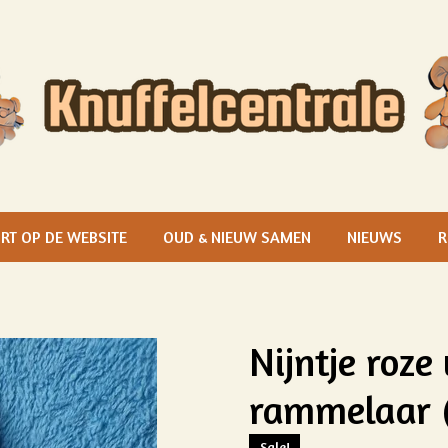
RT OP DE WEBSITE
OUD & NIEUW SAMEN
NIEUWS
R
Nijntje roz
rammelaar 
Sale!